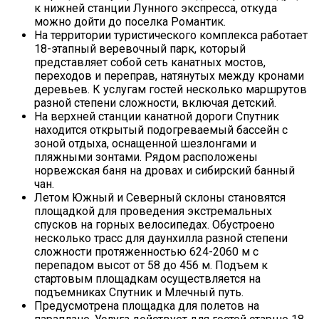
к нижней станции Лунного экспресса, откуда
можно дойти до поселка Романтик.
На территории туристического комплекса работает
18-этапный веревочный парк, который
представляет собой сеть канатных мостов,
переходов и переправ, натянутых между кронами
деревьев. К услугам гостей несколько маршрутов
разной степени сложности, включая детский.
На верхней станции канатной дороги Спутник
находится открытый подогреваемый бассейн с
зоной отдыха, оснащенной шезлонгами и
пляжными зонтами. Рядом расположены
норвежская баня на дровах и сибирский банный
чан.
Летом Южный и Северный склоны становятся
площадкой для проведения экстремальных
спусков на горных велосипедах. Обустроено
несколько трасс для даунхилла разной степени
сложности протяженностью 624-2060 м с
перепадом высот от 58 до 456 м. Подъем к
стартовым площадкам осуществляется на
подъемниках Спутник и Млечный путь.
Предусмотрена площадка для полетов на