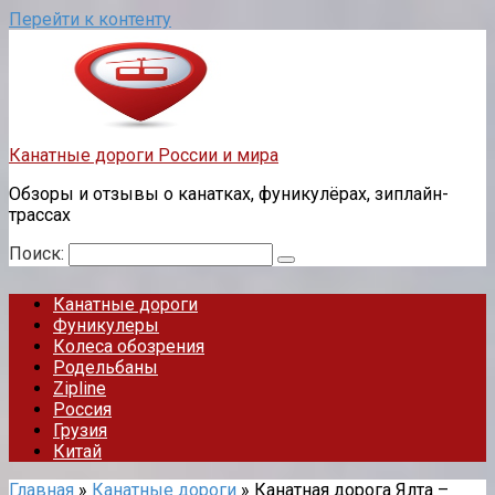
Перейти к контенту
Канатные дороги России и мира
Обзоры и отзывы о канатках, фуникулёрах, зиплайн-
трассах
Поиск:
Канатные дороги
Фуникулеры
Колеса обозрения
Родельбаны
Zipline
Россия
Грузия
Китай
Главная
»
Канатные дороги
»
Канатная дорога Ялта –