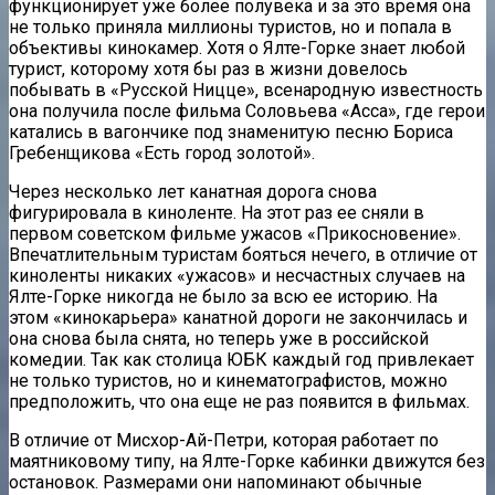
функционирует уже более полувека и за это время она
не только приняла миллионы туристов, но и попала в
объективы кинокамер. Хотя о Ялте-Горке знает любой
турист, которому хотя бы раз в жизни довелось
побывать в «Русской Ницце», всенародную известность
она получила после фильма Соловьева «Асса», где герои
катались в вагончике под знаменитую песню Бориса
Гребенщикова
«Есть город золотой».
Через несколько лет канатная дорога снова
фигурировала в киноленте. На этот раз ее сняли в
первом советском фильме ужасов «Прикосновение».
Впечатлительным туристам бояться нечего, в отличие от
киноленты никаких «ужасов» и несчастных случаев на
Ялте-Горке никогда не было за всю ее историю. На
этом «кинокарьера» канатной дороги не закончилась и
она снова была снята, но теперь уже в российской
комедии. Так как столица
ЮБК
каждый год привлекает
не только туристов, но и кинематографистов, можно
предположить, что она еще не раз появится в фильмах.
В отличие от
Мисхор
-Ай-Петри, которая работает по
маятниковому типу, на Ялте-Горке кабинки движутся без
остановок. Размерами они напоминают обычные