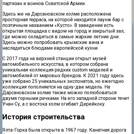
партизан и воинов Советской Армии.
Здесь же на
Дарсановском
холме расположена
просторная терраса, на которой находится
лаунж
бар с
поэтичным названием «
Кусто
». В заведении есть
открытая площадка с видом на город и закрытый зал,
где можно охладиться в самые жаркие летние дни.
Здесь можно попробовать крымские вина и
насладиться блюдами европейской кухни.
С 2017 года на верхней станции открыт музей
автомобильного искусства, в котором собрана
уникальная коллекция редких
custom
моделей и
автомобилей от мировых брендов. К 2021 году здесь
уже собрано 25 уникальных экспонатов, но ежегодно
коллекция пополняется на одну-две модель. На
Дарсановском
холме также можно полюбоваться
двумя горными речками. На его западной стороне течет
Учан
-Су, а с востока холм огибает
Дерейкоку
.
История строительства
Ялта-Горка была открыта в 1967 году. Канатная дорога