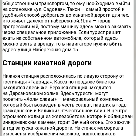
общественным транспортом, то ему необходимо выйти
на остановке «ул. Садовая». Такси — самый простой и
удобный способ добраться до канатной дороги для тех,
кто живет далеко от набережной. Ялта — город
прогрессивный, поэтому машину здесь можно заказать
через специальное приложение. Если турист решит
ехать на собственном автомобиле, который здесь
можно взять в аренду, то в навигаторе нужно вбить
адрес: улица Набережная дом 15.
Станции канатной дороги
Нижняя станция расположилась по левую сторону от
гостиницы «
Таврида
». Касса по продаже билетов
находится здесь же. Верхняя станция находится
на
Дарсановском
холме. Здесь туристы могут
посетить «Холм славы» — мемориальный комплекс,
который был возведен в честь солдат, павших в годы
Гражданской и Великой Отечественной войн. В центре
огромного кольца из железобетона, который облицован
инкерманским
камнем, горит Вечный огонь. Его зажгли
в год запуска канатной дороги. На стенах мемориала
высечены изображения моряков, подпольщиков,