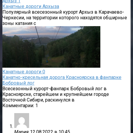
Архыз
1
Канатные дороги Архыза
Популярный всесезонный курорт Архыз в Карачаево-
Черкесии, на территории которого находятся обширные
зоны катания с
Канатные дороги
0
Канатно-кресельная дорога Красноярска в фанпарке
Бобровый лог
Всесезонный курорт-фанпарк Бобровый лог в
Красноярске, старейшем и крупнейшем городе
Восточной Сибири, раскинулся в
Комментарии: 1
Мария
12.08.2022 в 10:45